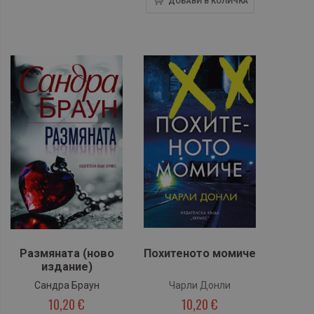
ДОБАВИ В КОЛИЧКА
Размяната (ново
Похитеното момиче
издание)
Сандра Браун
Чарли Донли
10,20 €
10,20 €