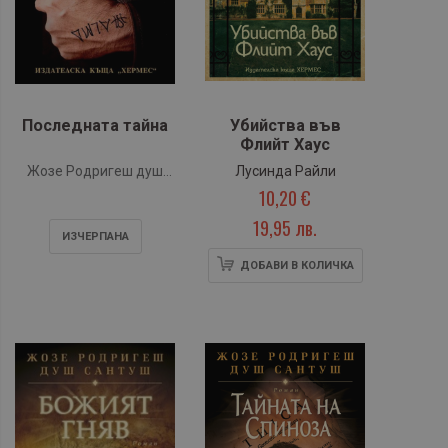
Последната тайна
Убийства във
Флийт Хаус
Жозе Родригеш душ
Лусинда Райли
10,20 €
Сантуш
19,95 лв.
ИЗЧЕРПАНA
ДОБАВИ В КОЛИЧКА