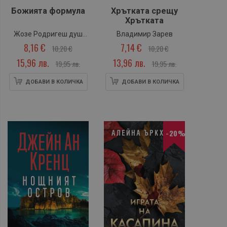
Божията формула
Хрътката срещу
Хрътката
Жозе Родригеш душ
Владимир Зарев
8,16 €
7,14 €
Сантуш
10,20 €
10,20 €
15,96 лв.
13,96 лв.
19,95 лв.
19,95 лв.
ДОБАВИ В КОЛИЧКА
ДОБАВИ В КОЛИЧКА
-20%