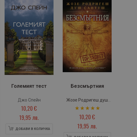
Големият тест
Безсмъртния
Джо Спейн
Жозе Родригеш душ
10,20 €
рейтинг:
Сантуш
10,20 €
100%
19,95 лв.
19,95 лв.
ДОБАВИ В КОЛИЧКА