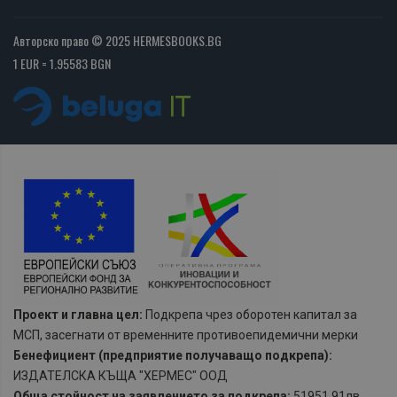
Авторско право © 2025 HERMESBOOKS.BG
1 EUR = 1.95583 BGN
Проект и главна цел:
Подкрепа чрез оборотен капитал за
МСП, засегнати от временните противоепидемични мерки
Бенефициент (предприятие получаващо подкрепа):
ИЗДАТЕЛСКА КЪЩА "ХЕРМЕС" ООД
Обща стойност на заявлението за подкрепа:
51951,91лв.