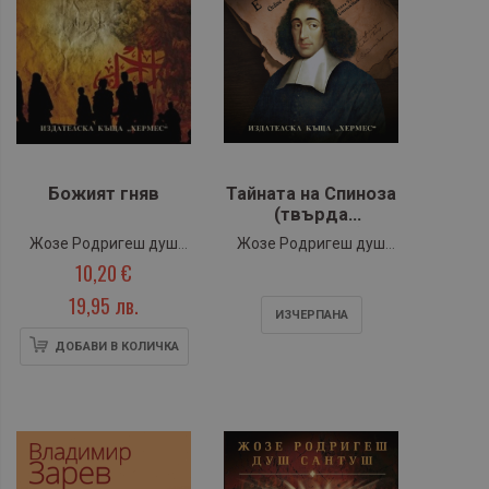
Божият гняв
Тайната на Спиноза
(твърда
подвързия)
Жозе Родригеш душ
Жозе Родригеш душ
10,20 €
Сантуш
Сантуш
19,95 лв.
ИЗЧЕРПАНA
ДОБАВИ В КОЛИЧКА