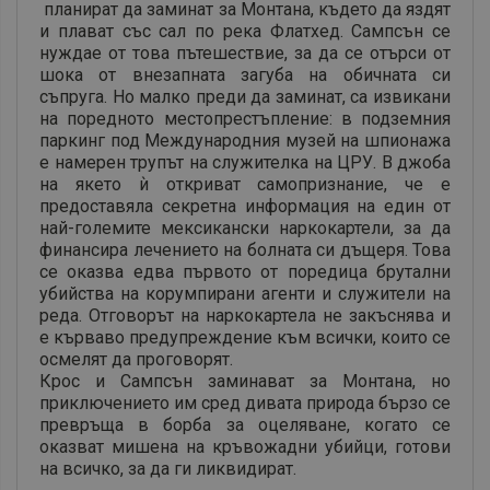
планират да заминат за Монтана, където да яздят
и плават със сал по река Флатхед. Сампсън се
нуждае от това пътешествие, за да се отърси от
шока от внезапната загуба на обичната си
съпруга. Но малко преди да заминат, са извикани
на поредното местопрестъпление: в подземния
паркинг под Международния музей на шпионажа
е намерен трупът на служителка на ЦРУ. В джоба
на якето ѝ откриват самопризнание, че е
предоставяла секретна информация на един от
най-големите мексикански наркокартели, за да
финансира лечението на болната си дъщеря. Това
се оказва едва първото от поредица брутални
убийства на корумпирани агенти и служители на
реда. Отговорът на наркокартела не закъснява и
е кърваво предупреждение към всички, които се
осмелят да проговорят.
Крос и Сампсън заминават за Монтана, но
приключението им сред дивата природа бързо се
превръща в борба за оцеляване, когато се
оказват мишена на кръвожадни убийци, готови
на всичко, за да ги ликвидират.