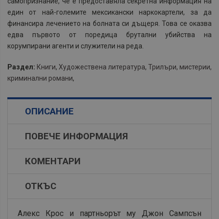
самопризнание, че е предоставяла секретна информация на
един от най-големите мексикански наркокартели, за да
финансира лечението на болната си дъщеря. Това се оказва
едва първото от поредица брутални убийства на
корумпирани агенти и служители на реда.
Раздел:
Книги
,
Художествена литература
,
Трилъри, мистерии,
криминални романи
,
ОПИСАНИЕ
ПОВЕЧЕ ИНФОРМАЦИЯ
КОМЕНТАРИ
ОТКЪС
Алекс Крос и партньорът му Джон Сампсън