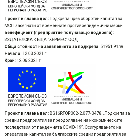
Проект и главна цел:
Подкрепа чрез оборотен капитал за
МСП, засегнати от временните противоепидемични мерки
Бенефициент (предприятие получаващо подкрепа):
ИЗДАТЕЛСКА КЪЩА "ХЕРМЕС" ООД
Обща стойност на заявлението за подкрепа:
51951,91лв.
Начало:
12.03.2021 г.
Край:
12.06.2021 г.
Проект и главна цел:
BG16RFOP002-2.077-0478. „Подкрепа за
средни предприятия за преодоляване на икономическите
последствия от пандемията COVID-19”. Осигуряването на
оперативен капитал за българските средни предприятия за