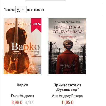
Покажи
на страница
-10%
Варко
Принцесата от
„Бухенвалд“
Емил Андреев
Ана Андреу Бакеро
8,96 €
11,95 €
9,95 €