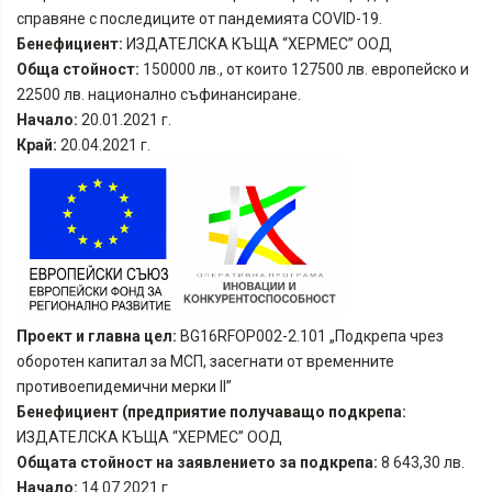
справяне с последиците от пандемията COVID-19.
Бенефициент:
ИЗДАТЕЛСКА КЪЩА “ХЕРМЕС” ООД
Обща стойност:
150000 лв., от които 127500 лв. европейско и
22500 лв. национално съфинансиране.
Начало:
20.01.2021 г.
Край:
20.04.2021 г.
Проект и главна цел:
BG16RFOP002-2.101 „Подкрепа чрез
оборотен капитал за МСП, засегнати от временните
противоепидемични мерки II”
Бенефициент (предприятие получаващо подкрепа:
ИЗДАТЕЛСКА КЪЩА “ХЕРМЕС” ООД
Общата стойност на заявлението за подкрепа:
8 643,30 лв.
Начало:
14.07.2021 г.