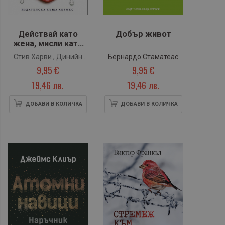
Действай като
Добър живот
жена, мисли като
мъж
Стив Харви , Динийн
Бернардо Стаматеас
9,95 €
9,95 €
Милнър
19,46 лв.
19,46 лв.
ДОБАВИ В КОЛИЧКА
ДОБАВИ В КОЛИЧКА