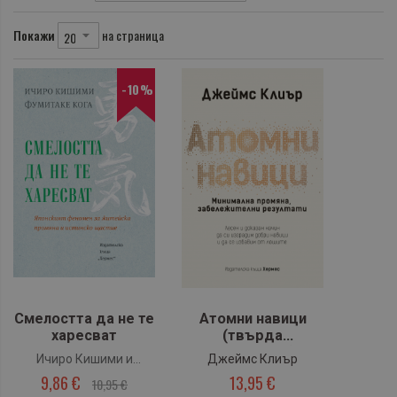
Покажи
на страница
-10%
Смелостта да не те
Атомни навици
харесват
(твърда
подвързия)
Ичиро Кишими и
Джеймс Клиър
9,86 €
13,95 €
Фумитаке Кога
10,95 €