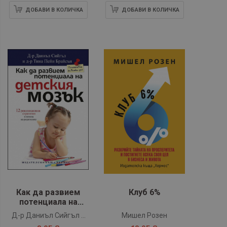
ДОБАВИ В КОЛИЧКА
ДОБАВИ В КОЛИЧКА
Как да развием
Клуб 6%
потенциала на
детския мозък
Д-р Даниъл Сийгъл и
Мишел Розен
д-р Тина Пейн Брайсън