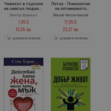
Човекът в търсене
Поток - Психология
на смисъл /издание
на оптималното
за млади читатели/
преживяване
Виктор Франкъл
Михай Чиксентмихай
7,95 €
11,95 €
15,55 лв.
23,37 лв.
ДОБАВИ В КОЛИЧКА
ДОБАВИ В КОЛИЧКА