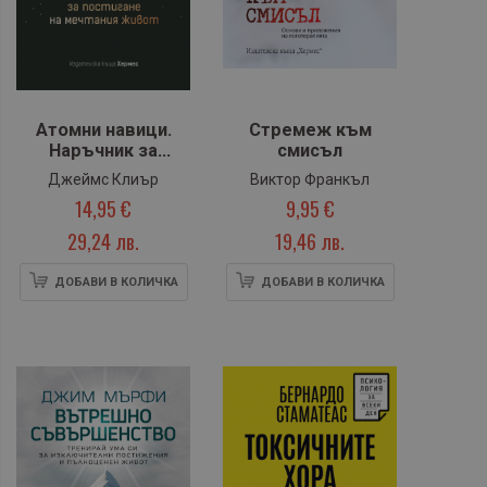
Атомни навици.
Стремеж към
Наръчник за
смисъл
постигане на
Джеймс Клиър
Виктор Франкъл
мечтания живот
14,95 €
9,95 €
(твърда
подвързия)
29,24 лв.
19,46 лв.
ДОБАВИ В КОЛИЧКА
ДОБАВИ В КОЛИЧКА