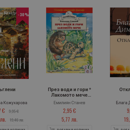
-30%
ъглени
През води и гори *
Отк
Лакомото мече
(Златно перо)
а Кожухарова
Емилиян Станев
Блага 
7 €
2,95 €
9
9,95 €
лв.
5,77 лв.
19
19,46 лв.