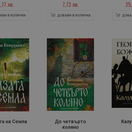
,77 лв.
7,73 лв.
25,
АВИ В КОЛИЧКА
ДОБАВИ В КОЛИЧКА
ДОБА
та на Семла
До четвърто
Калу
коляно