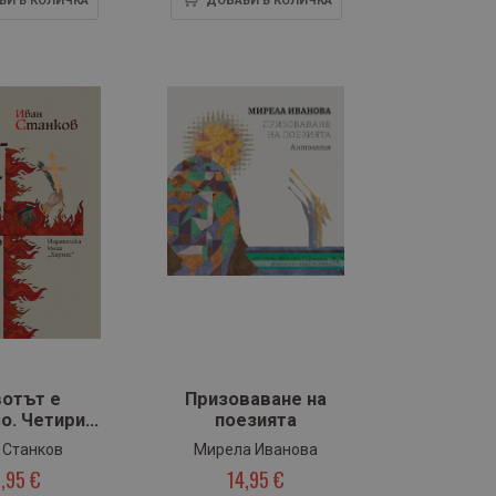
ВИ В КОЛИЧКА
ДОБАВИ В КОЛИЧКА
отът е
Призоваване на
о. Четири
поезията
рифа за
 Станков
Мирела Иванова
ла Нови
,95 €
14,95 €
фийски