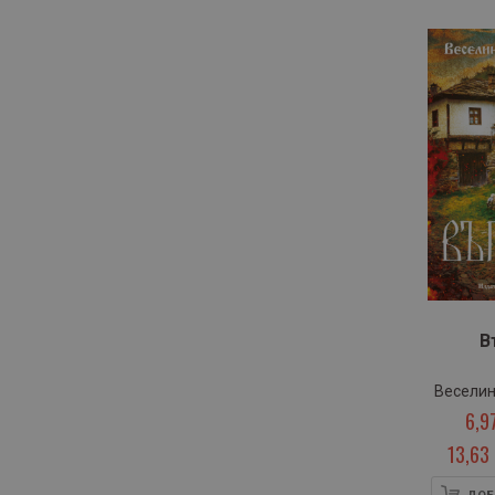
артикули
Ран Босилек
3
артикули
Светла Балтова
2
В
Веселин
6,9
13,63 