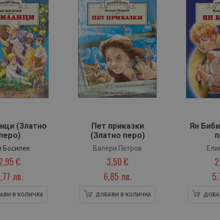
нци (Златно
Пет приказки
Ян Биби
перо)
(Златно перо)
п
н Босилек
Валери Петров
Ели
2,95 €
3,50 €
2
,77 лв.
6,85 лв.
5,
АВИ В КОЛИЧКА
ДОБАВИ В КОЛИЧКА
ДОБА