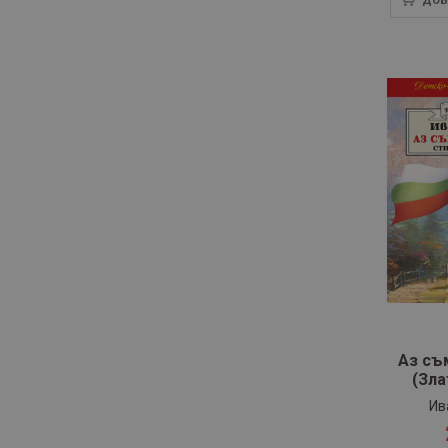
ДОБ
Аз съ
(Зла
Ив