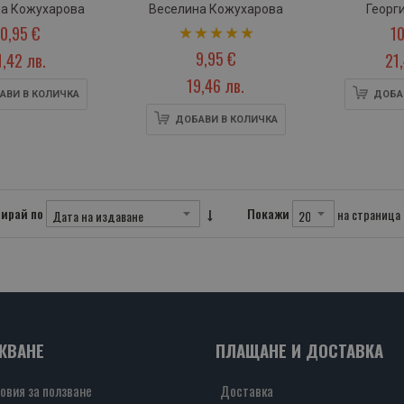
а Кожухарова
Веселина Кожухарова
Георг
10,95 €
10
рейтинг:
9,95 €
100%
1,42 лв.
21
19,46 лв.
АВИ В КОЛИЧКА
ДОБА
ДОБАВИ В КОЛИЧКА
ирай по
Покажи
на страница
ЖВАНЕ
ПЛАЩАНЕ И ДОСТАВКА
овия за ползване
Доставка