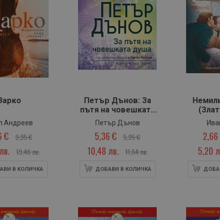
Варко
Петър Дънов: За
Немил
пътя на човешката
(Злат
душа
л Андреев
Петър Дънов
Ива
6 €
5,36 €
2,66
9,95 €
5,95 €
лв.
10,48 лв.
5,20 л
19,46 лв.
11,64 лв.
АВИ В КОЛИЧКА
ДОБАВИ В КОЛИЧКА
ДОБА