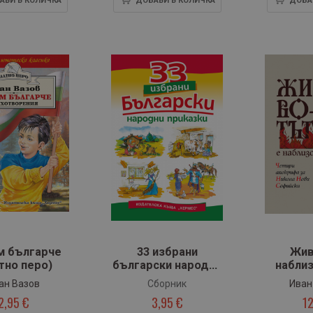
АВИ В КОЛИЧКА
ДОБАВИ В КОЛИЧКА
ДОБА
м българче
33 избрани
Жив
тно перо)
български народни
наблиз
приказки
апок
ан Вазов
Сборник
Иван
Нико
2,95 €
3,95 €
12
Со