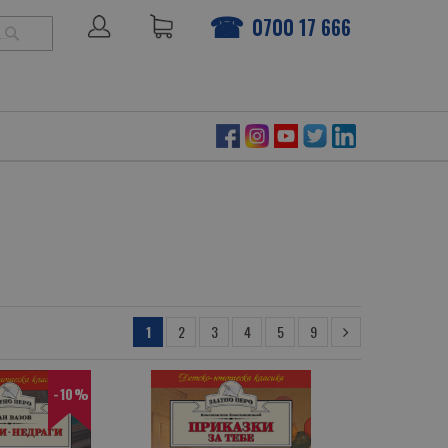
0700 17 666
ТЪРСЕНЕ
1
2
3
4
5
9
-10%