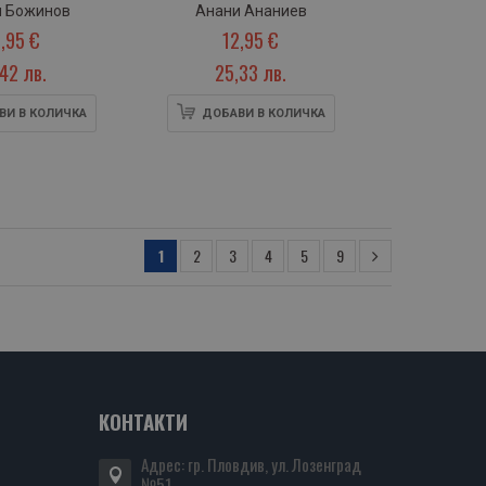
и Божинов
Анани Ананиев
,95 €
12,95 €
,42 лв.
25,33 лв.
ВИ В КОЛИЧКА
ДОБАВИ В КОЛИЧКА
1
2
3
4
5
9
КОНТАКТИ
Адрес: гр. Пловдив, ул. Лозенград
№51