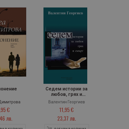
лонение
Седем истории за
любов, грях и
смърт
Димитрова
Валентин Георгиев
,95 €
11,95 €
,46 лв.
23,37 лв.