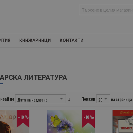
Т
ъ
р
с
ИТИЯ
КНИЖАРНИЦИ
КОНТАКТИ
е
н
е
АРСКА ЛИТЕРАТУРА
ирай по
Покажи
на страница
-10%
-10%