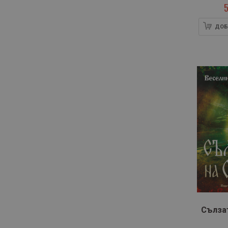
5
ДОБ
Сълза