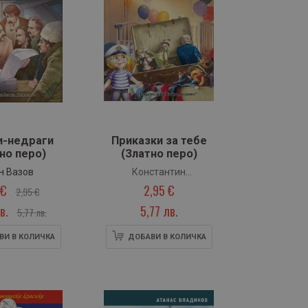
и-недраги
Приказки за тебе
но перо)
(Златно перо)
н Вазов
Константин
 €
2,95 €
Константинов
2,95 €
в.
5,77 лв.
5,77 лв.
ВИ В КОЛИЧКА
ДОБАВИ В КОЛИЧКА