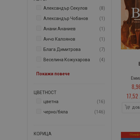
артикули
Александър Секулов
8
артикул
Александър Чобанов
1
артикул
Анани Ананиев
1
артикул
Анчо Калоянов
1
артикули
Блага Димитрова
7
артикули
Веселина Кожухарова
4
артикули
Владимир Зарев
12
Покажи повече
Еми
артикули
Георги Божинов
4
8,9
артикули
Георги Константинов
3
ЦВЕТНОСТ
17,52 
артикули
Георги Мишев
5
артикули
цветна
16
ДОБ
артикули
Деметра Дулева
3
артикули
черно/бяла
146
артикули
Димитър Мантов
2
артикул
Дора Габе
1
КОРИЦА