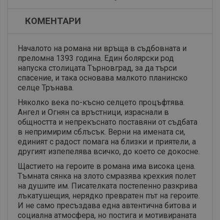
КОМЕНТАРИ
Началото на романа ни връща в съдбовната и
преломна 1393 година. Един болярски род
напуска столицата Търновград, за да търси
спасение, и така основава малкото планинско
селце Трънава.
Няколко века по-късно селцето процъфтява.
Ангел и Огнян са връстници, израснали в
общността и непрекъснато поставяни от съдбата
в непримирим сблъсък. Верни на имената си,
единият с радост помага на близки и приятели, а
другият изпепелява всичко, до което се докосне.
Щастието на героите в романа има висока цена.
Тъмната сянка на злото смразява крехкия полет
на душите им. Писателката постепенно разкрива
лъкатушещия, нерядко превратен път на героите.
И не само пресъздава една автентична битова и
социална атмосфера, но постига и мотивираната