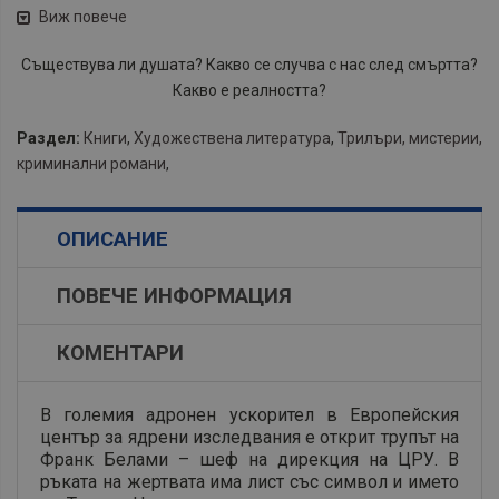
Виж повече
Съществува ли душата? Какво се случва с нас след смъртта?
Какво е реалността?
Раздел:
Книги
,
Художествена литература
,
Трилъри, мистерии,
криминални романи
,
ОПИСАНИЕ
ПОВЕЧЕ ИНФОРМАЦИЯ
КОМЕНТАРИ
В големия адронен ускорител в Европейския
център за ядрени изследвания е открит трупът на
Франк Белами – шеф на дирекция на ЦРУ. В
ръката на жертвата има лист със символ и името