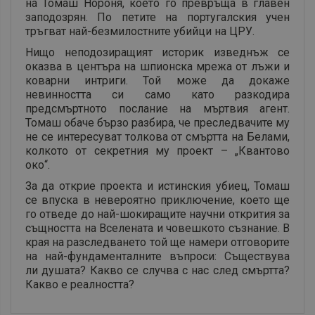
на Томаш Нороня, което го превръща в главен
заподозрян. По петите на португалския учен
тръгват най-безмилостните убийци на ЦРУ.
Нищо неподозиращият историк изведнъж се
оказва в центъра на шпионска мрежа от лъжи и
коварни интриги. Той може да докаже
невинността си само като разкодира
предсмъртното послание на мъртвия агент.
Томаш обаче бързо разбира, че преследвачите му
не се интересуват толкова от смъртта на Белами,
колкото от секретния му проект – „Квантово
око“.
За да открие проекта и истинския убиец, Томаш
се впуска в невероятно приключение, което ще
го отведе до най-шокиращите научни открития за
същността на Вселената и човешкото съзнание. В
края на разследването той ще намери отговорите
на най-фундаменталните въпроси: Съществува
ли душата? Какво се случва с нас след смъртта?
Какво е реалността?