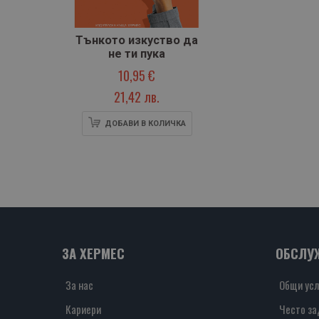
Тънкото изкуство да
не ти пука
10,95 €
21,42 лв.
ДОБАВИ В КОЛИЧКА
ЗА ХЕРМЕС
ОБСЛУ
За нас
Общи усл
Кариери
Често за