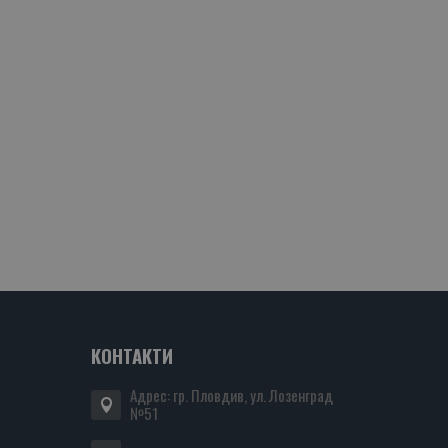
КОНТАКТИ
Адрес: гр. Пловдив, ул. Лозенград
№51