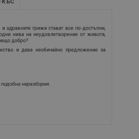
ТКЪС
 и здравните грижи стават все по-достъпни,
рдни нива на неудовлетворение от живота,
 нещо добро?
ество и дава необичайно предложение за
в подобна неразбория.