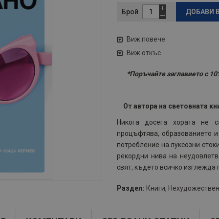
Брой
ДОБАВИ 
Виж повече
Виж откъс
*Поръчайте заглавието с 10%
От автора на световната кн
Никога досега хората не с
процъфтява, образованието и
потребление на луксозни сток
рекордни нива на неудовлетв
свят, където всичко изглежда
Раздел:
Книги
,
Нехудожествен