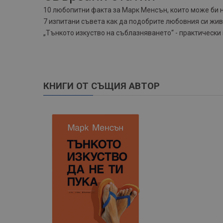
10 любопитни факта за Марк Менсън, които може би 
7 изпитани съвета как да подобрите любовния си жи
„Тънкото изкуство на съблазняването“ - практически
КНИГИ ОТ СЪЩИЯ АВТОР