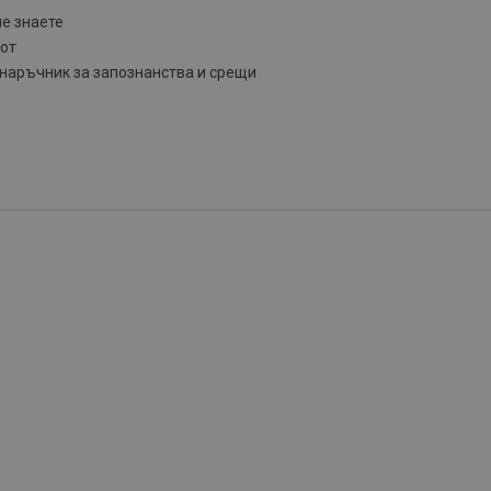
не знаете
вот
 наръчник за запознанства и срещи