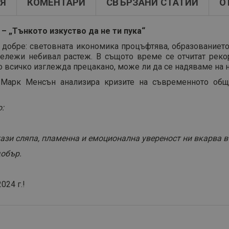
Я
КОМЕНТАРИ
СВЪРЗАНИ СТАТИИ
О
– „Тънкото изкуство да не ти пука“
 добре: световната икономика процъфтява, образованието
бележи небивал растеж. В същото време се отчитат реко
то всичко изглежда прецакано, може ли да се надяваме на
 Марк Менсън анализира кризите на съвременното общ
:
тази сляпа, пламенна и емоционална увереност ни вкарва 
добър.
2024 г.!