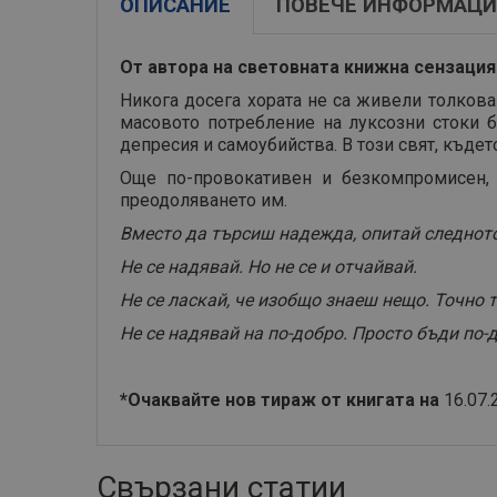
ОПИСАНИЕ
ПОВЕЧЕ ИНФОРМАЦИ
От автора на световната книжна сензация 
Никога досега хората не са живели толкова
масовото потребление на луксозни стоки 
депресия и самоубийства. В този свят, къде
Още по-провокативен и безкомпромисен,
преодоляването им.
Вместо да търсиш надежда, опитай следното
Не се надявай. Но не се и отчайвай.
Не се ласкай, че изобщо знаеш нещо. Точно 
Не се надявай на по-добро. Просто бъди по-
*Очаквайте нов тираж от книгата на
16.07.
Свързани статии