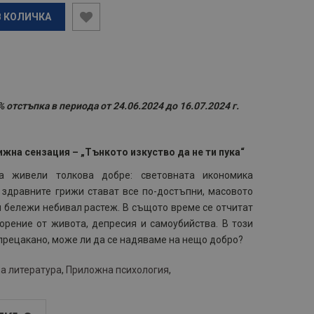
В КОЛИЧКА
 отстъпка в периода от 24.06.2024 до 16.07.2024 г.
ижна сензация – „Тънкото изкуство да не ти пука“
а живели толкова добре: световната икономика
 здравните грижи стават все по-достъпни, масовото
и бележи небивал растеж. В същото време се отчитат
орение от живота, депресия и самоубийства. В този
 прецакано, може ли да се надяваме на нещо добро?
а литература
,
Приложна психология
,