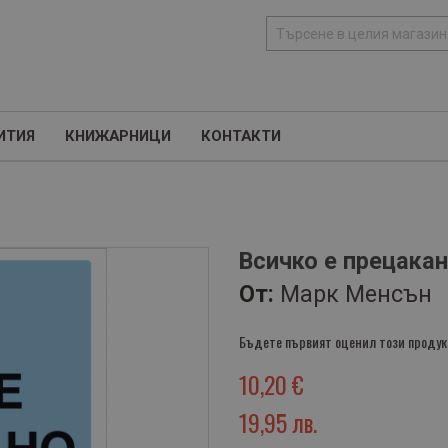
Т
ъ
р
с
ИТИЯ
КНИЖАРНИЦИ
КОНТАКТИ
е
н
е
Всичко е прецака
От:
Марк Менсън
Бъдете първият оценил този продук
10,20 €
19,95 лв.