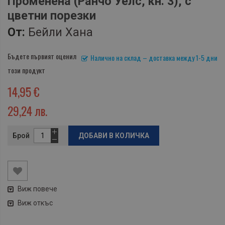
Променена (Ранчо Уелс, кн. 3), с
цветни порезки
От:
Бейли Хана
Бъдете първият оценил
Налично на склад – доставка между 1-5 дни
този продукт
14,95 €
29,24 лв.
Брой
ДОБАВИ В КОЛИЧКА
Виж повече
Виж откъс