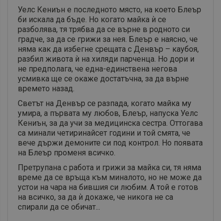
Уелс Кениън е последното място, на което Блеър
би искала да бъде. Но когато майка ѝ се
разболява, тя трябва да се върне в родното си
градче, за да се грижи за нея. Блеър е наясно, че
няма как да избегне срещата с Денвър – каубоя,
разбил живота ѝ на хиляди парченца. Но дори и
не предполага, че една-единствена негова
усмивка ще се окаже достатъчна, за да върне
времето назад.
Светът на Денвър се разпада, когато майка му
умира, а първата му любов, Блеър, напуска Уелс
Кениън, за да учи за медицинска сестра. Оттогава
са минали четиринайсет години и той смята, че
вече държи демоните си под контрол. Но появата
на Блеър променя всичко.
Претрупана с работа и грижи за майка си, тя няма
време да се връща към миналото, но не може да
устои на чара на бившия си любим. А той е готов
на всичко, за да ѝ докаже, че никога не са
спирали да се обичат...