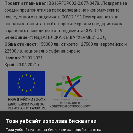
Проект и главна цел:
BG16RFOP002-2.077-0478. „Подкрепа за
средни предприятия за преодоляване на икономическите
последствия от пандемията COVID-19”. Осигуряването на
оперативен капитал за българските средни предприятия за
справяне с последиците от пандемията COVID-19.
Бенефициент:
ИЗДАТЕЛСКА КЪЩА “ХЕРМЕС” ООД
Обща стойност:
150000 лв., от които 127500 лв. европейско и
22500 лв. национално съфинансиране.
Начало:
20.01.2021 г.
Край:
20.04.2021 г.
Проект и главна цел:
BG16RFOP002-2.101 „Подкрепа чрез
Този уебсайт използва бисквитки
оборотен капитал за МСП, засегнати от временните
противоепидемични мерки II”
Този уебсайт използва бисквитки за подобряване на