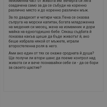
неизменна част от живота им. Вечерта си ляга
озадачена само за да се събуди на коренно
различно място и до коренно различен мъж.
За по двадесет и четири часа Лена се оказва
съпруга на морски капитан, богата младоженка
на медения си месец, жена на измамник и дори
майка на едногодишно бебе. Сякаш съдбата й
показва какъв щеше да бъде животът й, ако
беше избрала някой от мъжете, играли
второстепенна роля в него.
Ами ако един от тях се окаже сродната й душа?
Ще получи ли втори шанс да поеме контрол над
живота си и вече познавайки себе си - да се бори
за своето щастие?