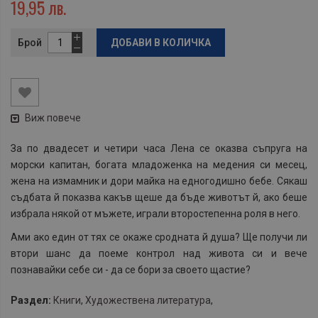
19,95 лв.
Брой
ДОБАВИ В КОЛИЧКА
Виж повече
За по двадесет и четири часа Лена се оказва съпруга на
морски капитан, богата младоженка на медения си месец,
жена на измамник и дори майка на едногодишно бебе. Сякаш
съдбата й показва какъв щеше да бъде животът й, ако беше
избрала някой от мъжете, играли второстепенна роля в него.
Ами ако един от тях се окаже сродната й душа? Ще получи ли
втори шанс да поеме контрол над живота си и вече
познавайки себе си - да се бори за своето щастие?
Раздел:
Книги
,
Художествена литература
,