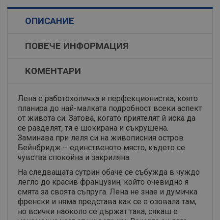
ОПИСАНИЕ
ПОВЕЧЕ ИНФОРМАЦИЯ
КОМЕНТАРИ
Лена е работохоличка и перфекционистка, която
планира до най-малката подробност всеки аспект
от живота си. Затова, когато приятелят й иска да
се разделят, тя е шокирана и съкрушена.
Заминава при леля си на живописния остров
Бейнбридж – единственото място, където се
чувства спокойна и закриляна.
На следващата сутрин обаче се събужда в чуждо
легло до красив французин, който очевидно я
смята за своята съпруга. Лена не знае и думичка
френски и няма представа как се е озовала там,
но всички наоколо се държат така, сякаш е