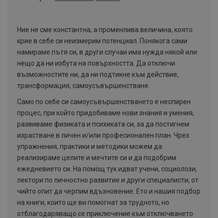
Ние не сме константна, а променлива величина, която
крие в себе си неизмерим потенциал. Понякога сами
намираме пътя си, в други случаи има нужда някой или
нещо да ни избута на повърхността. Да отключи
възможностите ни, да ни подтикне към действие,
трансформация, самоусъвършенстване.
Само по себе си самоусъвършенстването е неспирен
процес, при който придобиваме нови знания и умения,
развиваме физиката и психиката си, за да постигнем
израстване в личен и/или професионален план. Чрез
упражнения, практики и методики можем да
реализираме целите и мечтите си и да подобрим
ежедневието си. На помощ тук идват учени, социолози,
лектори по личностно развитие и други специалисти, от
чийто опит да черпим вдъхновение. Ето и нашия подбор
на книги, които ще ви помогнат за трудното, но
отблагодаряващо се приключение към отключването