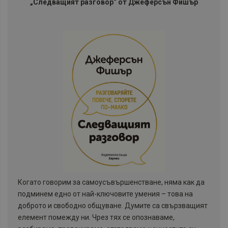
„Следващият разговор“ от Джеферсън Фишър
Когато говорим за самоусъвършенстване, няма как да
подминем едно от най-ключовите умения – това на
доброто и свободно общуване. Думите са свързващият
елемент помежду ни. Чрез тях се опознаваме,