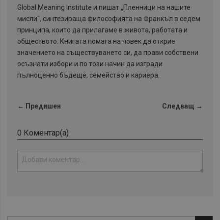
Global Meaning Institute и пишат „Пленници на нашите
мисли“, синтезираща философията на Франкъл в седем
принципа, които да прилагаме в живота, работата и
обществото. Книгата помага на човек да открие
значението на съществуването си, да прави собствени
осъзнати избори и по този начин да изгради
пълноценно бъдеще, семейство и кариера.
← Предишен
Следващ →
0 Коментар(а)