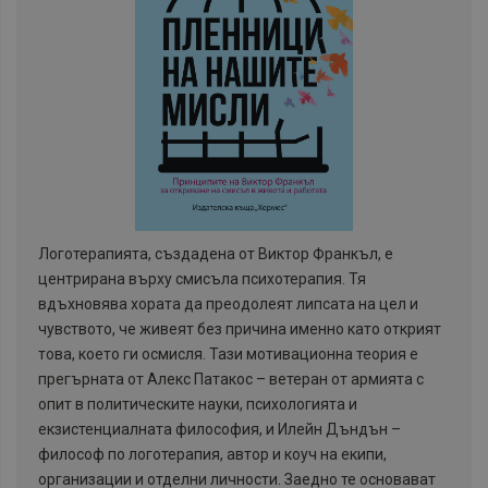
Логотерапията, създадена от Виктор Франкъл, е
центрирана върху смисъла психотерапия. Тя
вдъхновява хората да преодолеят липсата на цел и
чувството, че живеят без причина именно като открият
това, което ги осмисля. Тази мотивационна теория е
прегърната от Алекс Патакос – ветеран от армията с
опит в политическите науки, психологията и
екзистенциалната философия, и Илейн Дъндън –
философ по логотерапия, автор и коуч на екипи,
организации и отделни личности. Заедно те основават