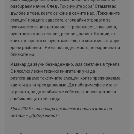
разбираем начин. След
„Токсичните хора“
Стаматеас
дълбае в това, което се крие в самите нас. „Токсичните
емоции“ повдига завесите, оголвайки отровата за
психическото ни състояние – тревожност, гняв, вина,
чувство за малоценност, ревност, завист. Емоции, от
които не просто се чувстваме зле, но които могат дори
да ни разболеят. Не на последно място, те нараняват и
близките ни.
И макар да звучи безнадеждно, има светлина в тунела.
С няколко лесни техники книгата ни учи да
разпознаваме токсичните емоции, които преживяваме,
както и да ги преодоляваме. Да победим ефектите от
отровата, за да заобичаме себе си, а впоследствие и
заобикалящата ни среда.
През 2026 г. на пазара ще излезе и новата книга на
автора – „Добър живот“.