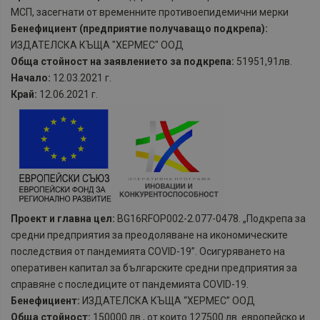
МСП, засегнати от временните противоепидемични мерки
Бенефициент (предприятие получаващо подкрепа):
ИЗДАТЕЛСКА КЪЩА "ХЕРМЕС" ООД
Обща стойност на заявлението за подкрепа:
51951,91лв.
Начало:
12.03.2021 г.
Край:
12.06.2021 г.
Проект и главна цел:
BG16RFOP002-2.077-0478. „Подкрепа за
средни предприятия за преодоляване на икономическите
последствия от пандемията COVID-19”. Осигуряването на
оперативен капитал за българските средни предприятия за
справяне с последиците от пандемията COVID-19.
Бенефициент:
ИЗДАТЕЛСКА КЪЩА “ХЕРМЕС” ООД
Обща стойност:
150000 лв., от които 127500 лв. европейско и