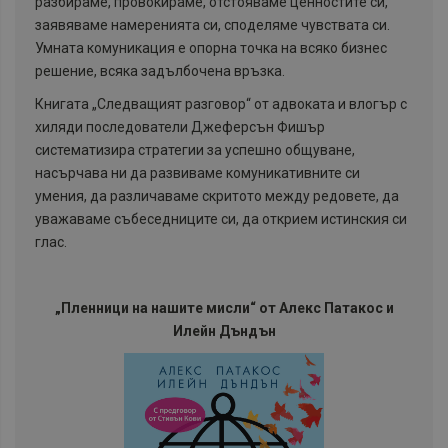
разбираме, провокираме, отстояваме ценностите си,
заявяваме намеренията си, споделяме чувствата си.
Умната комуникация е опорна точка на всяко бизнес
решение, всяка задълбочена връзка.
Книгата „Следващият разговор“ от адвоката и влогър с
хиляди последователи Джеферсън Фишър
систематизира стратегии за успешно общуване,
насърчава ни да развиваме комуникативните си
умения, да различаваме скритото между редовете, да
уважаваме събеседниците си, да открием истинския си
глас.
„Пленници на нашите мисли“ от Алекс Патакос и
Илейн Дъндън