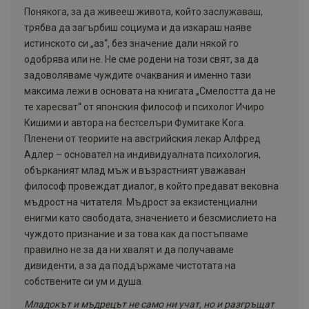
Понякога, за да живееш живота, който заслужаваш,
трябва да загърбиш социума и да изкараш наяве
истинското си „аз“, без значение дали някой го
одобрява или не. Не сме родени на този свят, за да
задоволяваме чуждите очаквания и именно тази
максима лежи в основата на книгата „Смелостта да не
те харесват“ от японския философ и психолог Ичиро
Кишими и автора на бестселъри Фумитаке Кога.
Пленени от теориите на австрийския лекар Алфред
Адлер – основател на индивидуалната психология,
обърканият млад мъж и възрастният уважаван
философ провеждат диалог, в който предават вековна
мъдрост на читателя. Мъдрост за екзистенциални
енигми като свободата, значението и безсмислието на
чуждото признание и за това как да постъпваме
правилно не за да ни хвалят и да получаваме
дивиденти, а за да поддържаме чистотата на
собствените си ум и душа.
Младокът и мъдрецът не само ни учат, но и разгръщат