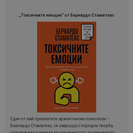
„Токсичните емоции“ от Бернардо Стаматеас
Един от най-признатите аржентински психолози –
Бернардо Стаматеас, се завръща с поредна творба,
разглеждаща темата за токсичността, поднесена по