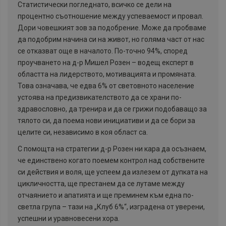
Статистически погледнато, всичко се дели на
процентно съотношение между успеваемост и провал.
Дори човешкият зов за подобрение. Може да пробваме
да подобрим начина си на живот, но голяма част от нас
се отказват още в началото. По-точно 94%, според
проучването на д-р Мишел Розен – водещ експерт в
областта на лидерството, мотивацията и промяната.
Това означава, че едва 6% от световното население
устоява на предизвикателството да се храни по-
здравословно, да тренира и да се грижи подобаващо за
тялото си, да поема нови инициативи и да се бори за
целите си, независимо в коя област са.
С помощта на стратегии д-р Розен ни кара да осъзнаем,
че единствено когато поемем контрол над собствените
си действия и воля, ще успеем да излезем от дупката на
цикличността, ще престанем да се лутаме между
отчаянието и апатията и ще преминем към една по-
светла група – тази на „Клуб 6%“, изградена от уверени,
успешни и уравновесени хора.