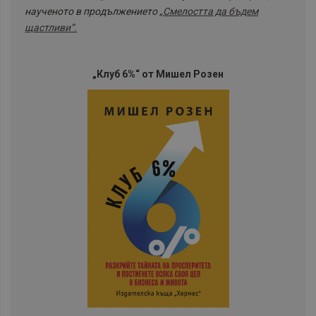
наученото в продължението
„Смелостта да бъдем
щастливи“
.
„Клуб 6%“ от Мишел Розен