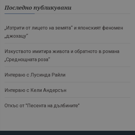
Последно публикувани
„Изтрити от лицето на земята“ и японският феномен
„джохацу“
Изкуството имитира живота и обратното в романа
„Среднощната роза“
Интервю с Лусинда Райли
Интервю с Кели Андерсън
Откъс от "Песента на дълбините"