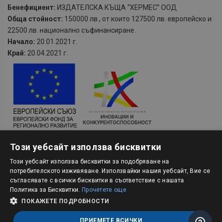
Бенефициент:
ИЗДАТЕЛСКА КЪЩА “ХЕРМЕС” ООД
Обща стойност:
150000 лв., от които 127500 лв. европейско и
22500 лв. национално съфинансиране.
Начало:
20.01.2021 г.
Край:
20.04.2021 г.
Проект и главна цел:
BG16RFOP002-2.101 „Подкрепа чрез
Този уебсайт използва бисквитки
оборотен капитал за МСП, засегнати от временните
противоепидемични мерки II”
Този уебсайт използва бисквитки за подобряване на
потребителското изживяване. Използвайки нашия уебсайт, Вие се
Бенефициент (предприятие получаващо подкрепа:
съгласявате с всички бисквитки в съответствие с нашата
ИЗДАТЕЛСКА КЪЩА “ХЕРМЕС” ООД
Политика за Бисквитки.
Прочетете още
Общата стойност на заявлението за подкрепа:
8 643,30 лв.
ПОКАЖЕТЕ ПОДРОБНОСТИ
Начало:
14.07.2021 г.
Край:
14.10.2021 г.
ПРИЕМЕТЕ ВСИЧКИ