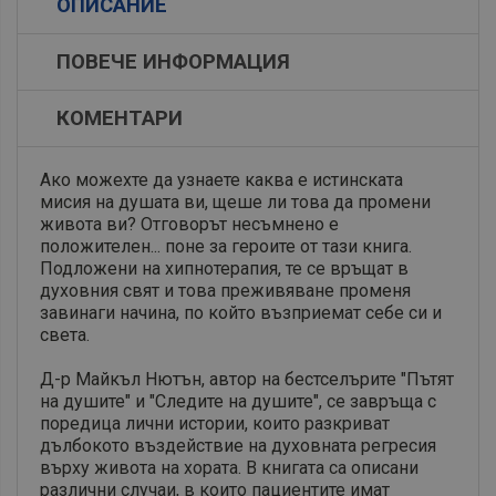
ОПИСАНИЕ
ПОВЕЧЕ ИНФОРМАЦИЯ
КОМЕНТАРИ
Ако можехте да узнаете каква е истинската
мисия на душата ви, щеше ли това да промени
живота ви? Отговорът несъмнено е
положителен... поне за героите от тази книга.
Подложени на хипнотерапия, те се връщат в
духовния свят и това преживяване променя
завинаги начина, по който възприемат себе си и
света.
Д-р Майкъл Нютън, автор на бестселърите "Пътят
на душите" и "Следите на душите", се завръща с
поредица лични истории, които разкриват
дълбокото въздействие на духовната регресия
върху живота на хората. В книгата са описани
различни случаи, в които пациентите имат