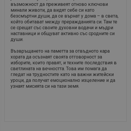
възможност да преживеят отново ключови
минали животи, да видят себе си като
безсмъртни души, да се върнат у дома – в света,
който обитават между преражданията си. Там те
се срещат със своите духовни водачи и мъдри
наставници и общуват активно със сродните си
души.
Възвръщането на паметта за отвъдното кара
хората да осъзнаят своята отговорност за
изборите, които правят, и техните последствия в
светлината на вечността. Това им помага да
гледат на трудностите като на важни житейски
уроци, да получат емоционално изцеление и да
узнаят мисията си на тази земя.