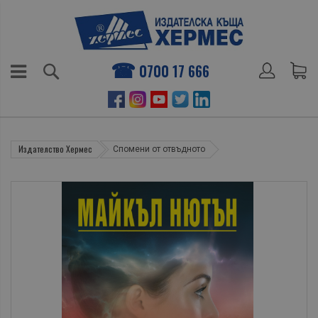
0700 17 666
Издателство Хермес
Спомени от отвъдното