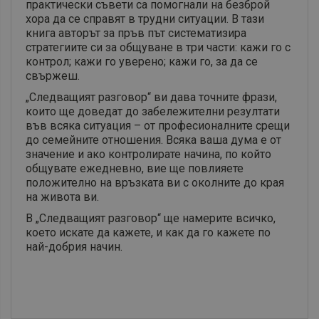
практически съвети са помогнали на безброй
хора да се справят в трудни ситуации. В тази
книга авторът за пръв път систематизира
стратегиите си за общуване в три части: кажи го с
контрол; кажи го уверено; кажи го, за да се
свържеш.
„Следващият разговор“ ви дава точните фрази,
които ще доведат до забележителни резултати
във всяка ситуация – от професионалните срещи
до семейните отношения. Всяка ваша дума е от
значение и ако контролирате начина, по който
общувате ежедневно, вие ще повлияете
положително на връзката ви с околните до края
на живота ви.
В „Следващият разговор“ ще намерите всичко,
което искате да кажете, и как да го кажете по
най-добрия начин.