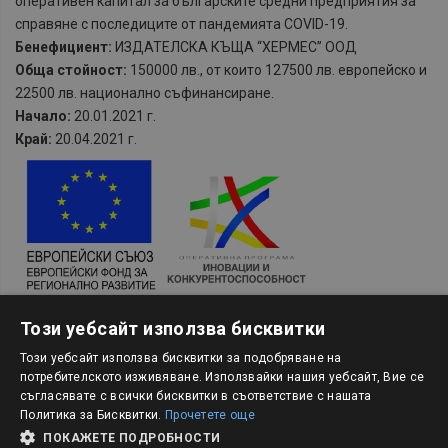
оперативен капитал за българските средни предприятия за
справяне с последиците от пандемията COVID-19.
Бенефициент:
ИЗДАТЕЛСКА КЪЩА “ХЕРМЕС” ООД
Обща стойност:
150000 лв., от които 127500 лв. европейско и
22500 лв. национално съфинансиране.
Начало:
20.01.2021 г.
Край:
20.04.2021 г.
Проект и главна цел:
BG16RFOP002-2.101 „Подкрепа чрез
Този уебсайт използва бисквитки
оборотен капитал за МСП, засегнати от временните
противоепидемични мерки II”
Този уебсайт използва бисквитки за подобряване на
потребителското изживяване. Използвайки нашия уебсайт, Вие се
Бенефициент (предприятие получаващо подкрепа:
съгласявате с всички бисквитки в съответствие с нашата
ИЗДАТЕЛСКА КЪЩА “ХЕРМЕС” ООД
Политика за Бисквитки.
Прочетете още
Общата стойност на заявлението за подкрепа:
8 643,30 лв.
ПОКАЖЕТЕ ПОДРОБНОСТИ