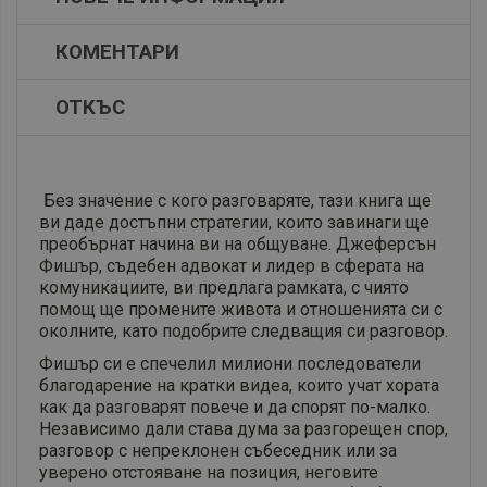
КОМЕНТАРИ
ОТКЪС
Без значение с кого разговаряте, тази книга ще
ви даде достъпни стратегии, които завинаги ще
преобърнат начина ви на общуване. Джеферсън
Фишър, съдебен адвокат и лидер в сферата на
комуникациите, ви предлага рамката, с чиято
помощ ще промените живота и отношенията си с
околните, като подобрите следващия си разговор.
Фишър си е спечелил милиони последователи
благодарение на кратки видеа, които учат хората
как да разговарят повече и да спорят по-малко.
Независимо дали става дума за разгорещен спор,
разговор с непреклонен събеседник или за
уверено отстояване на позиция, неговите