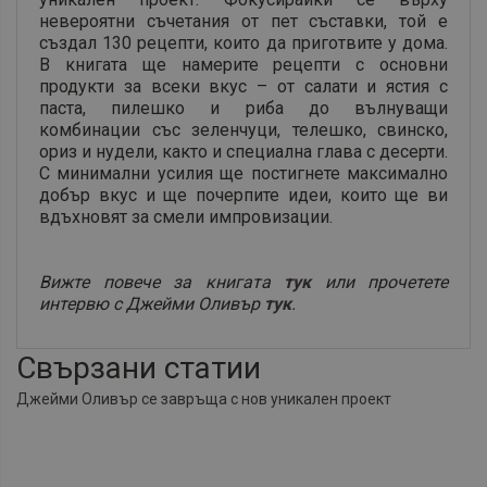
невероятни съчетания от пет съставки, той е
създал 130 рецепти, които да приготвите у дома.
В книгата ще намерите рецепти с основни
продукти за всеки вкус – от салати и ястия с
паста, пилешко и риба до вълнуващи
комбинации със зеленчуци, телешко, свинско,
ориз и нудели, както и специална глава с десерти.
С минимални усилия ще постигнете максимално
добър вкус и ще почерпите идеи, които ще ви
вдъхновят за смели импровизации.
Вижте повече за книгата
тук
или прочетете
интервю с Джейми Оливър
тук
.
Свързани статии
Джейми Оливър се завръща с нов уникален проект