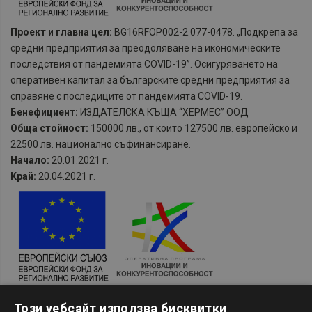
Проект и главна цел:
BG16RFOP002-2.077-0478. „Подкрепа за
средни предприятия за преодоляване на икономическите
последствия от пандемията COVID-19”. Осигуряването на
оперативен капитал за българските средни предприятия за
справяне с последиците от пандемията COVID-19.
Бенефициент:
ИЗДАТЕЛСКА КЪЩА “ХЕРМЕС” ООД
Обща стойност:
150000 лв., от които 127500 лв. европейско и
22500 лв. национално съфинансиране.
Начало:
20.01.2021 г.
Край:
20.04.2021 г.
Проект и главна цел:
BG16RFOP002-2.101 „Подкрепа чрез
Този уебсайт използва бисквитки