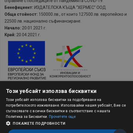
справяне с последиците от пандемията COVID-19.
Бенефициент:
ИЗДАТЕЛСКА КЪЩА “ХЕРМЕС” ООД
Обща стойност:
150000 лв., от които 127500 лв. европейско и
22500 лв. национално съфинансиране.
Начало:
20.01.2021 г.
Край:
20.04.2021 г.
Проект и главна цел:
BG16RFOP002-2.101 „Подкрепа чрез
Този уебсайт използва бисквитки
оборотен капитал за МСП, засегнати от временните
противоепидемични мерки II”
Този уебсайт използва бисквитки за подобряване на
потребителското изживяване. Използвайки нашия уебсайт, Вие се
Бенефициент (предприятие получаващо подкрепа:
съгласявате с всички бисквитки в съответствие с нашата
ИЗДАТЕЛСКА КЪЩА “ХЕРМЕС” ООД
Политика за Бисквитки.
Прочетете още
Общата стойност на заявлението за подкрепа:
8 643,30 лв.
ПОКАЖЕТЕ ПОДРОБНОСТИ
Начало:
14.07.2021 г.