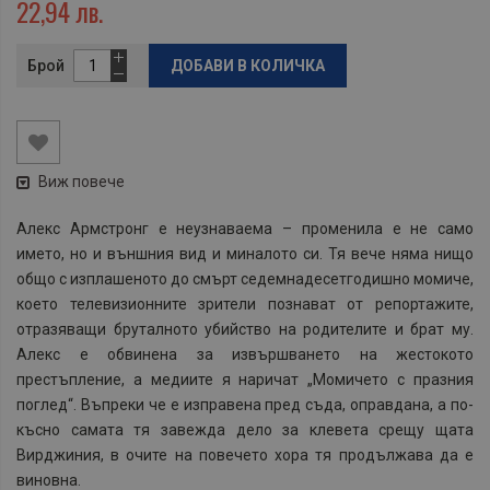
22,94 лв.
Брой
ДОБАВИ В КОЛИЧКА
Виж повече
Алекс Армстронг е неузнаваема – променила е не само
името, но и външния вид и миналото си. Тя вече няма нищо
общо с изплашеното до смърт седемнадесетгодишно момиче,
което телевизионните зрители познават от репортажите,
отразяващи бруталното убийство на родителите и брат му.
Алекс е обвинена за извършването на жестокото
престъпление, а медиите я наричат „Момичето с празния
поглед“. Въпреки че е изправена пред съда, оправдана, а по-
късно самата тя завежда дело за клевета срещу щата
Вирджиния, в очите на повечето хора тя продължава да е
виновна.