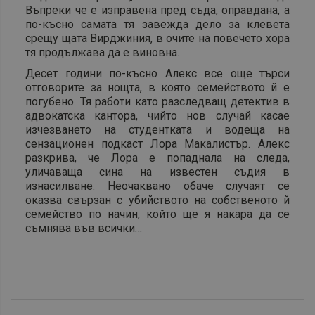
Въпреки че е изправена пред съда, оправдана, а
по-късно самата тя завежда дело за клевета
срещу щата Вирджиния, в очите на повечето хора
тя продължава да е виновна.
Десет години по-късно Алекс все още търси
отговорите за нощта, в която семейството й е
погубено. Тя работи като разследващ детектив в
адвокатска кантора, чийто нов случай касае
изчезването на студентката и водеща на
сензационен подкаст Лора Макалистър. Алекс
разкрива, че Лора е попаднала на следа,
уличаваща сина на известен съдия в
изнасилване. Неочаквано обаче случаят се
оказва свързан с убийството на собственото й
семейство по начин, който ще я накара да се
съмнява във всички…