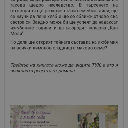
такова щедро наследство. В търсенето на
отговори тя ще разкрие стари семейни тайни, ще
се научи да пече хляб и ще се сближи отново със
сестра си. Заедно може би ще успеят да наваксат
изгубените години и да възродят пекарна „Кан
Моли“.
Но дали ще открият тайната съставка на любимия
на всички лимонов сладкиш с маково семе?
Трейлър на книгата може да видите
ТУК
,
а ето и
знаковата рецепта от романа: