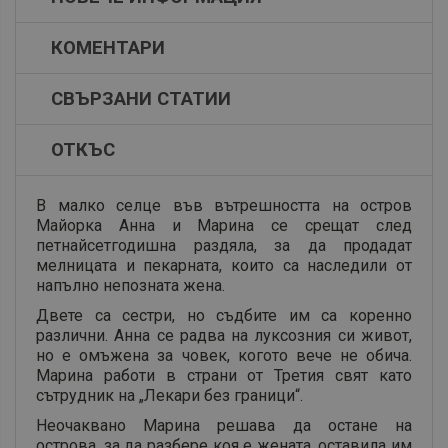
КОМЕНТАРИ
СВЪРЗАНИ СТАТИИ
ОТКЪС
В малко селце във вътрешността на остров
Майорка Анна и Марина се срещат след
петнайсетгодишна раздяла, за да продадат
мелницата и пекарната, които са наследили от
напълно непозната жена.
Двете са сестри, но съдбите им са коренно
различни. Анна се радва на луксозния си живот,
но е омъжена за човек, когото вече не обича.
Марина работи в страни от Третия свят като
сътрудник на „Лекари без граници“.
Неочаквано Марина решава да остане на
острова, за да разбере коя е жената, оставила им