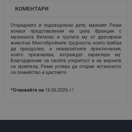
КОМЕНТАРИ
Откраднато и подхвърлено дете, малкият Реми
изнася представления из цяла Франция с
музиканта Виталис и трупата му от дресирани
животни. Многобройните трудности, които трябва
да преодолее, и невероятните приключения,
които преживява, изграждат характера му.
Благодарение на своята упоритост и на верните
си приятели, Реми успява да открие истинското
си семейство и щастието.
*Очаквайте на
16.06.2026 г.!