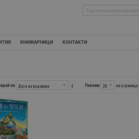
Т
ъ
р
с
ИТИЯ
КНИЖАРНИЦИ
КОНТАКТИ
е
н
е
ирай по
Покажи
на страница