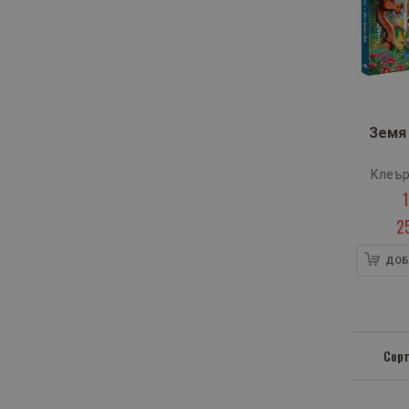
Земя
Клеър
2
ДОБ
Сорт