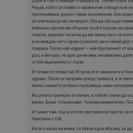
Дали и той го знаеше? Разбира се. Той ме спаси. К
Рицар, който се появи от мрака и ме отведе към св
притесняваха, докато чаках късния влак. Бях ходил
се опитваха да ме заговорят, без да обръщат вним
войници, затова им обърнах гръб и седнах на една
повече, единият посегна да ме хване, като се опит
и не виждах нито гаров служител, нито някой друг 
спираха. После най-едрият – най-бруталният от вс
дъх, и ми каза, че щял да ме има, независимо дали
се бях вцепенила от страх.
И тогава се появи Гай. Втурна се в чакалнята и поис
здраво. После се изправи срещу тримата, а те запо
малко, каквито си бяха страхливци, само изпсувах
Аз цялата треперех и плачех, а той ме сложи да се
малко. Беше толкова мил. Толкова внимателен. Посл
И тъкмо там, под жълтите светлини на гарата, за п
Наистина е той.
Когато казах на мама, тя обели една ябълка, за да