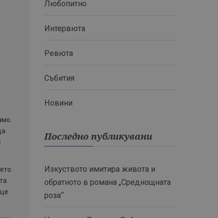
Любопитно
Интервюта
Ревюта
Събития
Новини
амо.
да
Последно публикувани
е
Изкуството имитира живота и
ето.
та
обратното в романа „Среднощната
ице
роза“