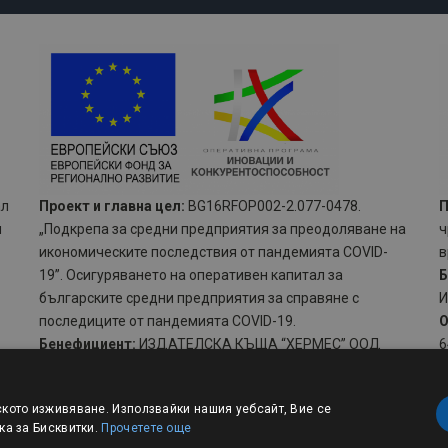
ал
Проект и главна цел:
BG16RFOP002-2.077-0478.
П
и
„Подкрепа за средни предприятия за преодоляване на
ч
икономическите последствия от пандемията COVID-
в
19”. Осигуряването на оперативен капитал за
Б
българските средни предприятия за справяне с
И
последиците от пандемията COVID-19.
О
Бенефициент:
ИЗДАТЕЛСКА КЪЩА “ХЕРМЕС” ООД
6
Обща стойност:
150000 лв., от които 127500 лв.
Н
европейско и 22500 лв. национално съфинансиране.
К
ското изживяване. Използвайки нашия уебсайт, Вие се
Начало:
20.01.2021 г.
ка за Бисквитки.
Прочетете още
Край:
20.04.2021 г.