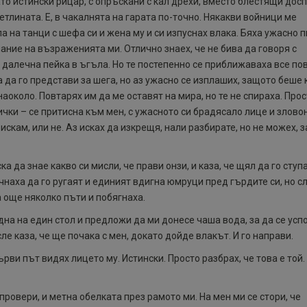
ато истински рицар, с опръскани с кал дрехи, вместо блестящи досп
етлината. Е, в чакалнята на гарата по-точно. Някакви войници ме
а на танци с шефа си и жена му и си изпуснах влака. Бяха ужасно п
ание на възраженията ми. Отлично знаех, че не бива да говоря с
 далечна пейка в ъгъла. Но те постепенно се приближаваха все по
а да го представи за шега, но аз ужасно се изплаших, защото беше
наоколо. Повтарях им да ме оставят на мира, но те не спираха. Прос
ички – се притисна към мен, с ужасното си брадясало лице и злово
 искам, или не. Аз исках да изкрещя, нали разбирате, но не можех, 
ка да знае какво си мисли, че прави онзи, и каза, че щял да го ступ
чнаха да го ругаят и единият вдигна юмруци пред гърдите си, но с
а още няколко пъти и побягнаха.
дна на един стол и предложи да ми донесе чаша вода, за да се усп
е каза, че ще почака с мен, докато дойде влакът. И го направи.
ърви път видях лицето му. Истински. Просто разбрах, че това е той.
 провери, и метна обелката през рамото ми. На мен ми се стори, че