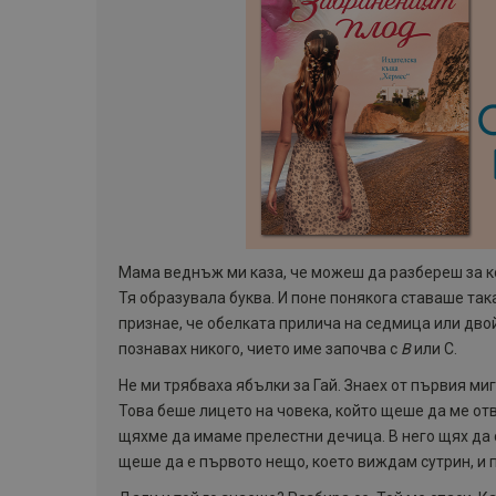
Мама веднъж ми каза, че можеш да разбереш за ко
Тя образувала буква. И поне понякога ставаше так
признае, че обелката прилича на седмица или дво
познавах никого, чието име започва с
В
или С.
Не ми трябваха ябълки за Гай. Знаех от първия миг
Това беше лицето на човека, който щеше да ме от
щяхме да имаме прелестни дечица. В него щях да 
щеше да е първото нещо, което виждам сутрин, и 