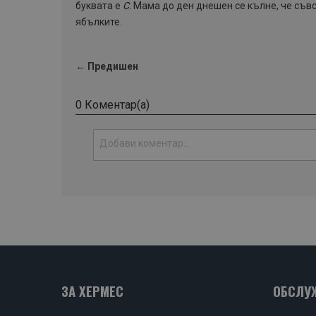
буквата е
С
. Мама до ден днешен се кълне, че съв
ябълките.
← Предишен
0 Коментар(а)
ЗА ХЕРМЕС
ОБСЛУ