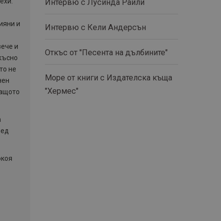
ехи.
Интервю с Лусинда Райли
ияни и
Интервю с Кели Андерсън
вече и
Откъс от "Песента на дълбините"
 късно
то не
Море от книги с Издателска къща
нен
"Хермес"
защото
а
лед
окоя