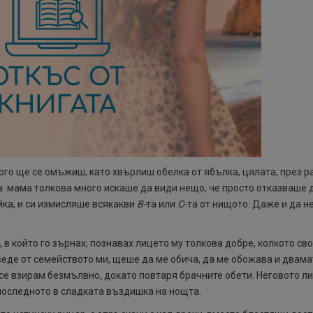
го ще се омъжиш, като хвърлиш обелка от ябълка, цялата, през р
а: мама толкова много искаше да види нещо, че просто отказваше 
йка, и си измисляше всякакви
В-
та или
С
-та от нищото. Даже и да н
, в който го зърнах; познавах лицето му толкова добре, колкото сво
веде от семейството ми, щеше да ме обича, да ме обожава и двама
се взирам безмълвно, докато повтаря брачните обети. Неговото л
последното в сладката въздишка на нощта.