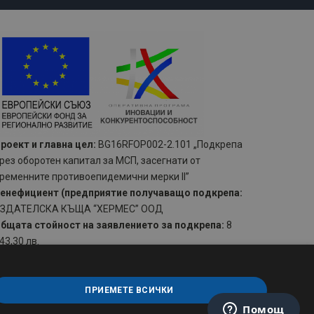
роект и главна цел:
BG16RFOP002-2.101 „Подкрепа
рез оборотен капитал за МСП, засегнати от
ременните противоепидемични мерки II”
енефициент (предприятие получаващо подкрепа:
ЗДАТЕЛСКА КЪЩА “ХЕРМЕС” ООД
бщата стойност на заявлението за подкрепа:
8
43,30 лв.
ачало:
14.07.2021 г.
рай:
14.10.2021 г.
ПРИЕМЕТЕ ВСИЧКИ