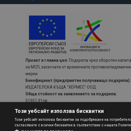
Проект и главна цел:
Подкрепа чрез оборотен капит
за МСП, засегнати от временните противоепидемичн
мерки
Бенефициент (предприятие получаващо подкрепа):
ИЗДАТЕЛСКА КЪЩА "ХЕРМЕС" ООД
Обща стойност на заявлението за подкрепа:
51951,91лв.
Начало:
12.03.2021 г.
Този уебсайт използва бисквитки
Край:
12.06.2021 г.
Този уебсайт използва бисквитки за подобряване на потребител
съгласявате с всички бисквитки в съответствие с нашата Полити