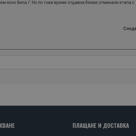
сем ясно била
Г
. Но по това време отдавна бяхме отминали етапа с
След
ЖВАНЕ
ПЛАЩАНЕ И ДОСТАВКА